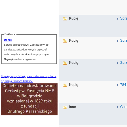
Kupię
Spr
Reklama:
Kupię
Spr
Domki
Serwis ogłoszeniowy. Zapraszamy do
zamieszczania darmowych ogłoszeń
związanych z domkami turystycznymi.
Największa baza ogłoszeń.
Kupię
Sprz
Kupując płytę, której jeden z utworów słychać w
tle, ratują Państwo Cerkiew.
Kupię
784
Inne
Got